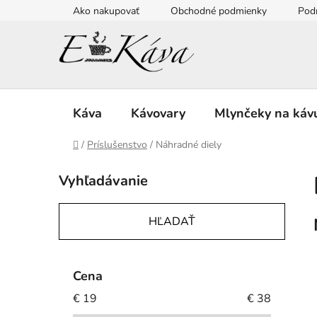
Prejsť
Ako nakupovať
Obchodné podmienky
Pod
na
obsah
Káva
Kávovary
Mlynčeky na káv
Domov
/
Príslušenstvo
/
Náhradné diely
B
Vyhľadávanie
o
č
n
HĽADAŤ
ý
p
a
Cena
n
€
19
€
38
e