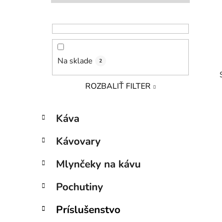
l
Na sklade
2
ROZBALIŤ FILTER
K
Preskočiť
Káva
a
kategórie
t
Kávovary
i
e
g
Mlynčeky na kávu
ó
r
Pochutiny
i
e
Príslušenstvo