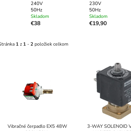
240V
230V
50Hz
50Hz
Skladom
Skladom
€38
€19,90
Stránka
1
z
1
-
2
položiek celkom
V
ý
p
s
p
r
o
d
Vibračné čerpadlo EX5 48W
3-WAY SOLENOID 
u