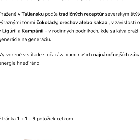
Pražené
v Taliansku
podľa
tradičných receptúr
severským štýlo
výraznými tónmi
čokolády, orechov alebo kakaa
, v závislosti 
v
Ligúrii
a
Kampánii
– v rodinných podnikoch, kde sa káva praží 
generácie na generáciu.
Vytvorené v súlade s očakávaniami našich
najnáročnejších zák
energie hneď ráno.
Stránka
1
z
1
-
9
položiek celkom
V