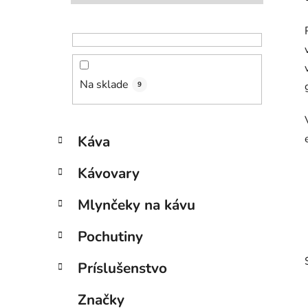
l
Na sklade
9
K
Preskočiť
Káva
a
kategórie
t
Kávovary
e
g
Mlynčeky na kávu
ó
r
Pochutiny
i
e
Príslušenstvo
Značky