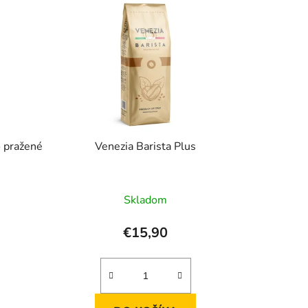
n
i
e
p
r
o
d
u
o pražené
Venezia Barista Plus
k
t
o
Skladom
v
€15,90