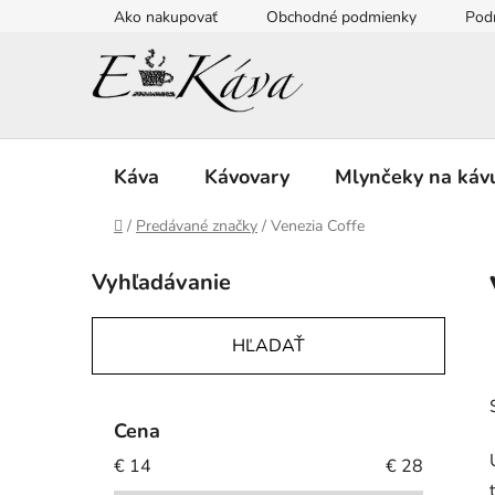
Prejsť
Ako nakupovať
Obchodné podmienky
Pod
na
obsah
Káva
Kávovary
Mlynčeky na káv
Domov
/
Predávané značky
/
Venezia Coffe
B
Vyhľadávanie
o
č
n
HĽADAŤ
ý
p
a
Cena
n
€
14
€
28
e