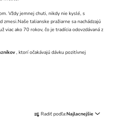
m. Vždy jemnej chuti, nikdy nie kyslé, s
od zmesi.
Naše talianske pražiarne sa nachádzajú
už viac ako 70 rokov, čo je tradícia odovzdávaná z
azníkov
, ktorí očakávajú dávku pozitívnej
R
Radiť podľa:
Najlacnejšie
a
d
e