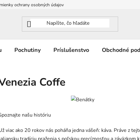
mienky ochrany osobných údajov
u
Pochutiny
Príslušenstvo
Obchodné po
Venezia Coffe
Spoznajte našu históriu
Už viac ako 20 rokov nás poháňa jedna vášeň: káva. Práve z tejt
taliansku tradíciu praženia s poľskou precíznosťou a záväzkom k