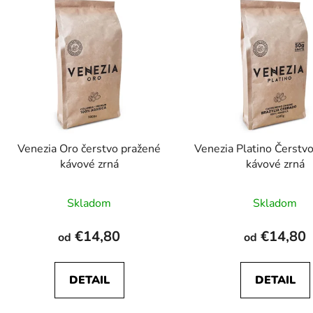
ý
p
s
p
r
o
d
Venezia Oro čerstvo pražené
Venezia Platino Čerstv
u
kávové zrná
kávové zrná
k
t
Skladom
Skladom
o
v
€14,80
€14,80
od
od
DETAIL
DETAIL