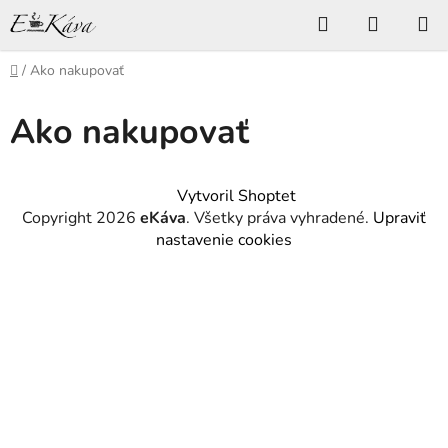
Prejsť
Hľadať
NÁKUP
na
KOŠÍK
obsah
Domov
/
Ako nakupovať
Ako nakupovať
Z
Vytvoril Shoptet
á
Copyright 2026
eKáva
. Všetky práva vyhradené.
Upraviť
p
nastavenie cookies
ä
t
i
e