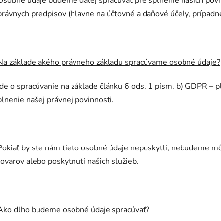
Osobné údaje budeme ďalej spracúvať pre splnenie našich povi
právnych predpisov (hlavne na účtovné a daňové účely, prípadne
Na základe akého právneho základu spracúvame osobné údaje?
Ide o spracúvanie na základe článku 6 ods. 1 písm. b) GDPR – p
plnenie našej právnej povinnosti.
Pokiaľ by ste nám tieto osobné údaje neposkytli, nebudeme mô
tovarov alebo poskytnutí našich služieb.
Ako dlho budeme osobné údaje spracúvať?