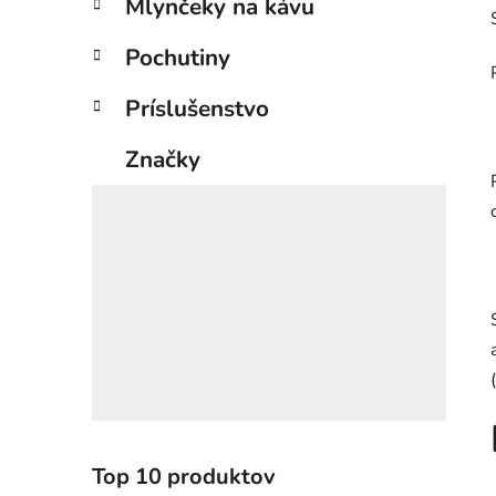
Mlynčeky na kávu
ó
l
r
Pochutiny
i
e
Príslušenstvo
Značky
Top 10 produktov