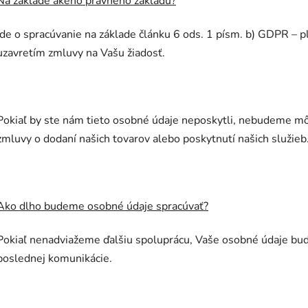
Na základe akého právneho základu?
Ide o spracúvanie na základe článku 6 ods. 1 písm. b) GDPR – p
uzavretím zmluvy na Vašu žiadosť.
Pokiaľ by ste nám tieto osobné údaje neposkytli, nebudeme m
zmluvy o dodaní našich tovarov alebo poskytnutí našich služieb
Ako dlho budeme osobné údaje spracúvať?
Pokiaľ nenadviažeme ďalšiu spoluprácu, Vaše osobné údaje bu
poslednej komunikácie.