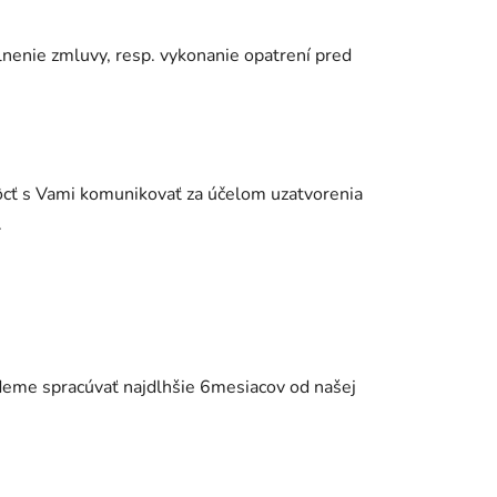
lnenie zmluvy, resp. vykonanie opatrení pred
ôcť s Vami komunikovať za účelom uzatvorenia
.
deme spracúvať najdlhšie 6mesiacov od našej