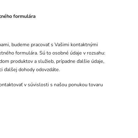
tného formulára
užbami, budeme pracovať s Vašimi kontaktnými
ktného formulára. Sú to osobné údaje v rozsahu:
adom produktov a služieb, prípadne ďalšie údaje,
mci ďalšej dohody odovzdáte.
ntaktovať v súvislosti s našou ponukou tovaru