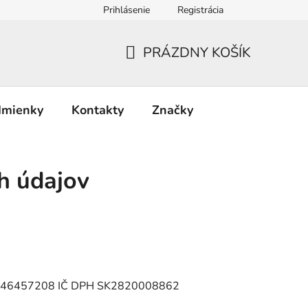
Prihlásenie
Registrácia
PRÁZDNY KOŠÍK
NÁKUPNÝ
KOŠÍK
dmienky
Kontakty
Značky
h údajov
a IČO46457208 IČ DPH SK2820008862