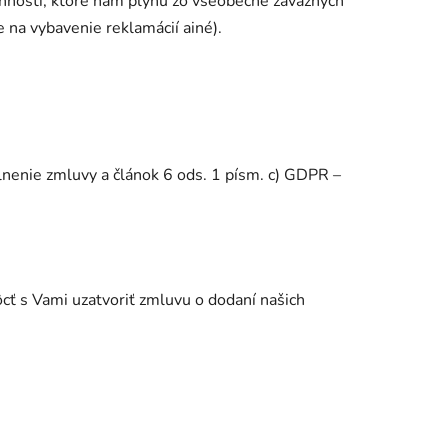
nností, ktoré nám plynú zo všeobecne záväzných
 na vybavenie reklamácií ainé).
lnenie zmluvy a článok 6 ods. 1 písm. c) GDPR –
cť s Vami uzatvoriť zmluvu o dodaní našich