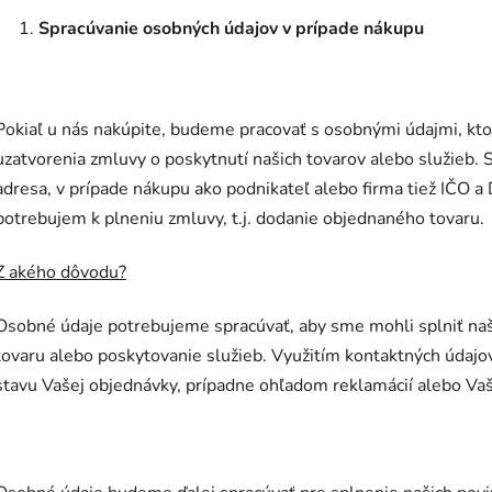
Spracúvanie osobných údajov v prípade nákupu
Pokiaľ u nás nakúpite, budeme pracovať s osobnými údajmi, kt
uzatvorenia zmluvy o poskytnutí našich tovarov alebo služieb. S
adresa, v prípade nákupu ako podnikateľ alebo firma tiež IČO a D
potrebujem k plneniu zmluvy, t.j. dodanie objednaného tovaru.
Z akého dôvodu?
Osobné údaje potrebujeme spracúvať, aby sme mohli splniť naš
tovaru alebo poskytovanie služieb. Využitím kontaktných úda
stavu Vašej objednávky, prípadne ohľadom reklamácií alebo Vaš