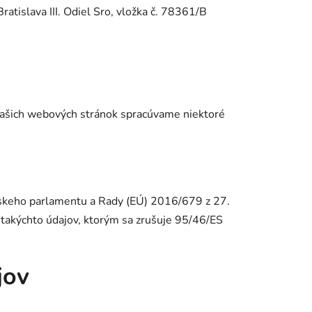
tislava III. Odiel Sro, vložka č. 78361/B
í našich webových stránok spracúvame niektoré
skeho parlamentu a Rady (EÚ) 2016/679 z 27.
 takýchto údajov, ktorým sa zrušuje 95/46/ES
jov