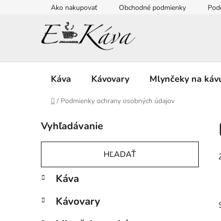
Prejsť
Ako nakupovať
Obchodné podmienky
Pod
na
obsah
Káva
Kávovary
Mlynčeky na káv
Domov
/
Podmienky ochrany osobných údajov
B
Vyhľadávanie
o
č
n
HĽADAŤ
ý
K
Preskočiť
Káva
p
a
kategórie
a
t
Kávovary
e
n
g
e