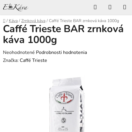
Prejsť
Hľadať
NÁKUP
na
KOŠÍK
obsah
Domov
/
Káva
/
Zrnková káva
/
Caffé Trieste BAR zrnková káva 1000g
Caffé Trieste BAR zrnková
káva 1000g
Priemerné
Neohodnotené
Podrobnosti hodnotenia
hodnotenie
Značka:
Caffé Trieste
produktu
je
0,0
z
5
hviezdičiek.