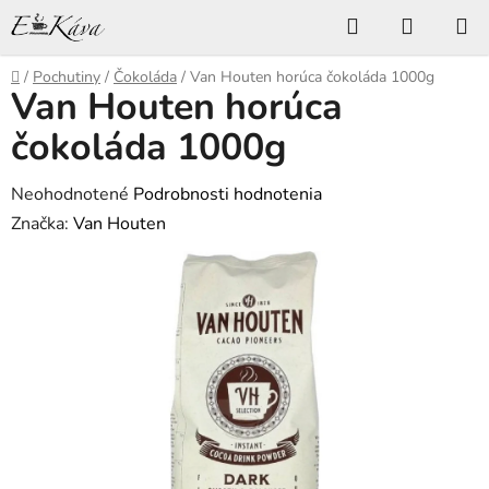
Prejsť
Hľadať
NÁKUP
na
KOŠÍK
obsah
Domov
/
Pochutiny
/
Čokoláda
/
Van Houten horúca čokoláda 1000g
Van Houten horúca
čokoláda 1000g
Priemerné
Neohodnotené
Podrobnosti hodnotenia
hodnotenie
Značka:
Van Houten
produktu
je
0,0
z
5
hviezdičiek.