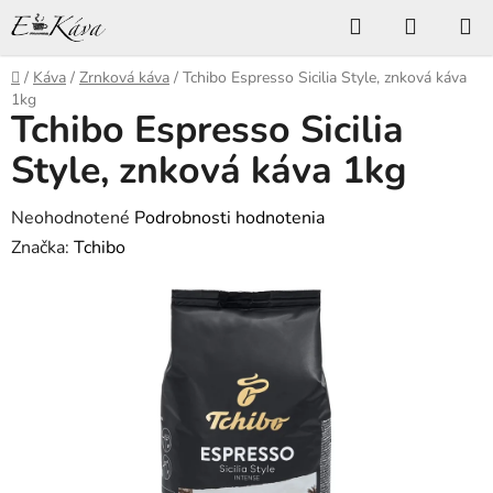
Prejsť
Hľadať
NÁKUP
na
KOŠÍK
obsah
Domov
/
Káva
/
Zrnková káva
/
Tchibo Espresso Sicilia Style, znková káva
1kg
Tchibo Espresso Sicilia
Style, znková káva 1kg
Priemerné
Neohodnotené
Podrobnosti hodnotenia
hodnotenie
Značka:
Tchibo
produktu
je
0,0
z
5
hviezdičiek.