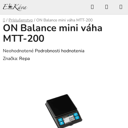
Prejsť
Hľadať
NÁKUP
na
KOŠÍK
obsah
Domov
/
Príslušenstvo
/
ON Balance mini váha MTT-200
ON Balance mini váha
MTT-200
Priemerné
Neohodnotené
Podrobnosti hodnotenia
hodnotenie
Značka:
Repa
produktu
je
0,0
z
5
hviezdičiek.