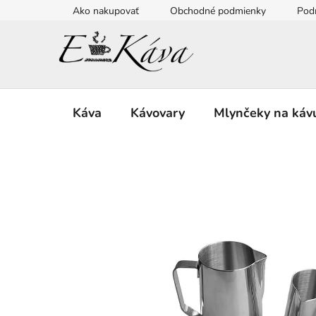
Prejsť
Ako nakupovať
Obchodné podmienky
Pod
na
obsah
Káva
Kávovary
Mlynčeky na káv