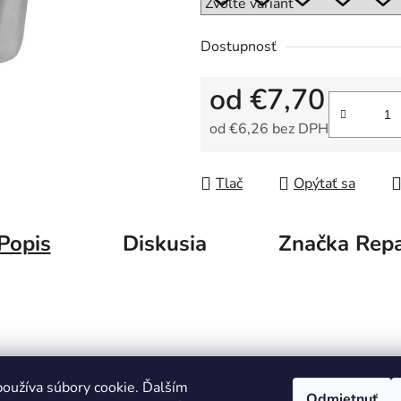
5
hviezdičiek.
Dostupnosť
od
€7,70
od
€6,26
bez DPH
Jednotková cena:
Tlač
Opýtať sa
Popis
Diskusia
Značka
Rep
oužíva súbory cookie. Ďalším
Odmietnuť