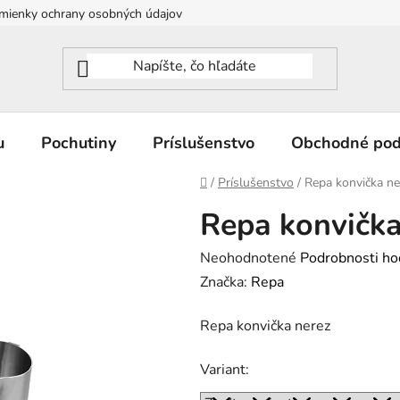
mienky ochrany osobných údajov
u
Pochutiny
Príslušenstvo
Obchodné po
Domov
/
Príslušenstvo
/
Repa konvička ne
Repa konvička
Priemerné
Neohodnotené
Podrobnosti ho
hodnotenie
Značka:
Repa
produktu
Repa konvička nerez
je
0,0
Variant:
z