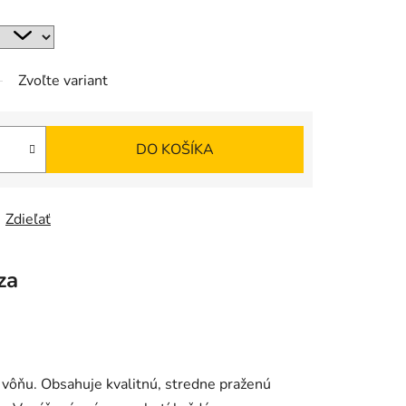
Zvoľte variant
DO KOŠÍKA
Zdieľať
za
vôňu. Obsahuje kvalitnú, stredne praženú