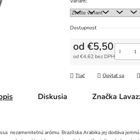
Variant:
z
5
hviezdičiek.
Dostupnosť
od
€5,50
od
€4,62
bez DPH
Jednotková cena:
Tlač
Opýtať sa
opis
Diskusia
Značka
Lavaz
ssa nezameniteľnú arómu. Brazílska Arabika jej dodáva jemnú 