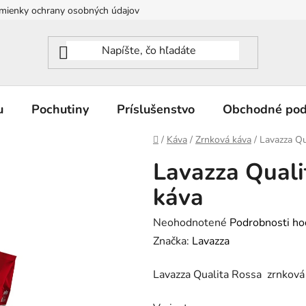
mienky ochrany osobných údajov
u
Pochutiny
Príslušenstvo
Obchodné po
Domov
/
Káva
/
Zrnková káva
/
Lavazza Qu
Lavazza Quali
káva
Priemerné
Neohodnotené
Podrobnosti ho
hodnotenie
Značka:
Lavazza
produktu
Lavazza Qualita Rossa zrnková
je
0,0