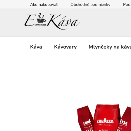
Prejsť
Ako nakupovať
Obchodné podmienky
Pod
na
obsah
Káva
Kávovary
Mlynčeky na káv