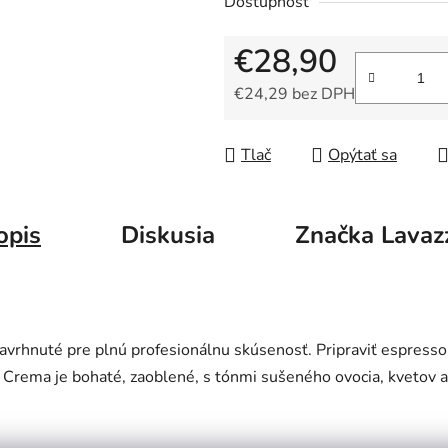
Dostupnosť
z
5
€28,90
hviezdičiek.
€24,29 bez DPH
Jednotková cena:
Tlač
Opýtať sa
opis
Diskusia
Značka
Lavaz
avrhnuté pre plnú profesionálnu skúsenosť. Pripraviť espresso 
n Crema je bohaté, zaoblené, s tónmi sušeného ovocia, kvetov a