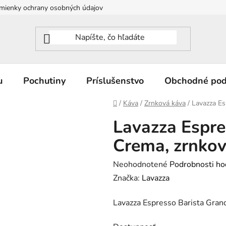
mienky ochrany osobných údajov
u
Pochutiny
Príslušenstvo
Obchodné po
Domov
/
Káva
/
Zrnková káva
/
Lavazza Es
Lavazza Espre
Crema, zrnkov
Priemerné
Neohodnotené
Podrobnosti ho
hodnotenie
Značka:
Lavazza
produktu
Lavazza Espresso Barista Gran
je
0,0