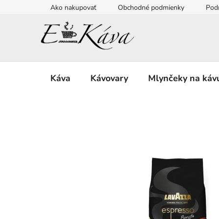
Prejsť
Ako nakupovať
Obchodné podmienky
Pod
na
obsah
Káva
Kávovary
Mlynčeky na káv