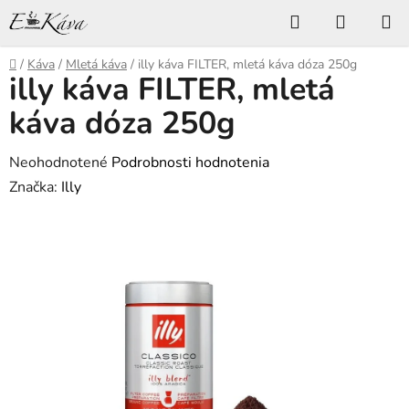
Prejsť
Hľadať
NÁKUP
na
KOŠÍK
obsah
Domov
/
Káva
/
Mletá káva
/
illy káva FILTER, mletá káva dóza 250g
illy káva FILTER, mletá
káva dóza 250g
Priemerné
Neohodnotené
Podrobnosti hodnotenia
hodnotenie
Značka:
Illy
produktu
je
0,0
z
5
hviezdičiek.