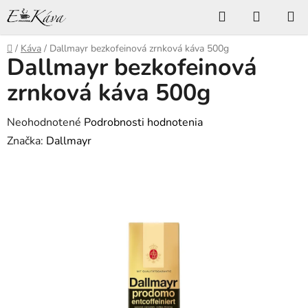
Prejsť
Hľadať
NÁKUP
na
KOŠÍK
obsah
Domov
/
Káva
/
Dallmayr bezkofeinová zrnková káva 500g
Dallmayr bezkofeinová
zrnková káva 500g
Priemerné
Neohodnotené
Podrobnosti hodnotenia
hodnotenie
Značka:
Dallmayr
produktu
je
0,0
z
5
hviezdičiek.