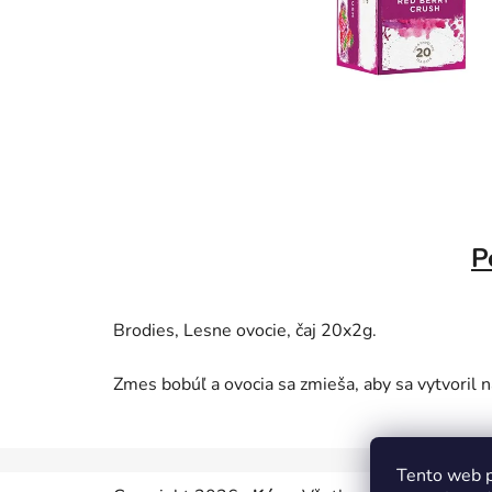
P
Brodies, Lesne ovocie, čaj 20x2g.
Zmes bobúľ a ovocia sa zmieša, aby sa vytvoril n
Tento web p
Z