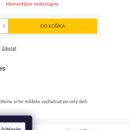
Momentálne nedostupné
DO KOŠÍKA
Zdieľať
es
kofeínu si ho môžete vychutnať po celý deň.
Súhlasím