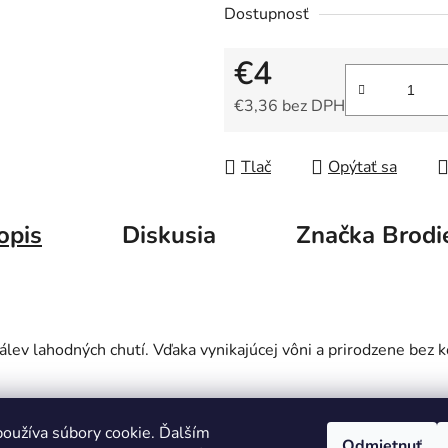
5
Dostupnosť
hviezdičiek.
€4
€3,36 bez DPH
Jednotková cena:
Tlač
Opýtať sa
opis
Diskusia
Značka
Brodi
álev lahodných chutí. Vďaka vynikajúcej vôni a prirodzene bez 
oužíva súbory cookie. Ďalším
Odmietnuť