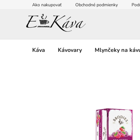
Prejsť
Ako nakupovať
Obchodné podmienky
Pod
na
obsah
Káva
Kávovary
Mlynčeky na káv