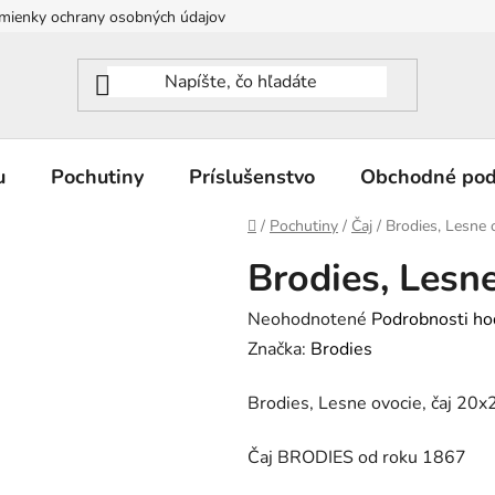
mienky ochrany osobných údajov
u
Pochutiny
Príslušenstvo
Obchodné po
Domov
/
Pochutiny
/
Čaj
/
Brodies, Lesne 
Brodies, Lesne
Priemerné
Neohodnotené
Podrobnosti ho
hodnotenie
Značka:
Brodies
produktu
Brodies, Lesne ovocie, čaj 20x
je
0,0
Čaj BRODIES od roku 1867
z