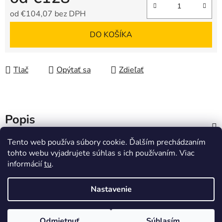
od
€104,07
bez DPH
Jednotková cena:
DO KOŠÍKA
Tlač
Opýtať sa
Zdieľať
Popis
Tento web používa súbory cookie. Ďalším prechádzaním
Značka
Brita
tohto webu vyjadrujete súhlas s ich používaním. Viac
informácií
tu
.
Diskusia
Nastavenie
Z
Vytvoril Shoptet
á
Odmietnuť
Súhlasím