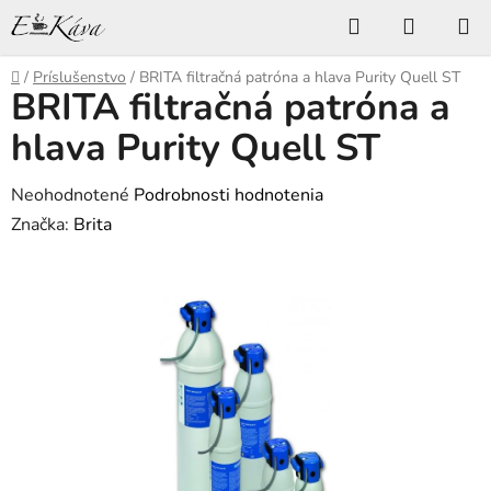
Prejsť
Hľadať
NÁKUP
na
KOŠÍK
obsah
Domov
/
Príslušenstvo
/
BRITA filtračná patróna a hlava Purity Quell ST
BRITA filtračná patróna a
hlava Purity Quell ST
Priemerné
Neohodnotené
Podrobnosti hodnotenia
hodnotenie
Značka:
Brita
produktu
je
0,0
z
5
hviezdičiek.