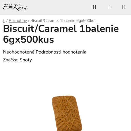
Prejsť
Hľadať
NÁKUP
na
KOŠÍK
obsah
Domov
/
Pochutiny
/
Biscuit/Caramel 1balenie 6gx500kus
Biscuit/Caramel 1balenie
6gx500kus
Priemerné
Neohodnotené
Podrobnosti hodnotenia
hodnotenie
Značka:
Snoty
produktu
je
0,0
z
5
hviezdičiek.