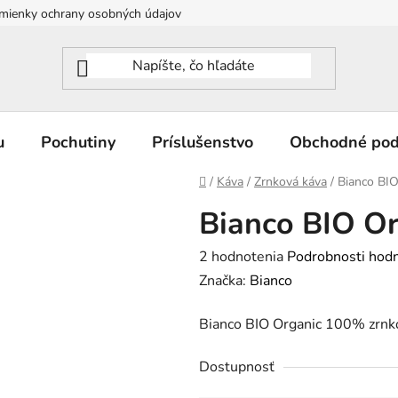
mienky ochrany osobných údajov
u
Pochutiny
Príslušenstvo
Obchodné po
Domov
/
Káva
/
Zrnková káva
/
Bianco BI
Bianco BIO O
Priemerné
2 hodnotenia
Podrobnosti hod
hodnotenie
Značka:
Bianco
produktu
Bianco BIO Organic 100% zrnk
je
3,5
Dostupnosť
z