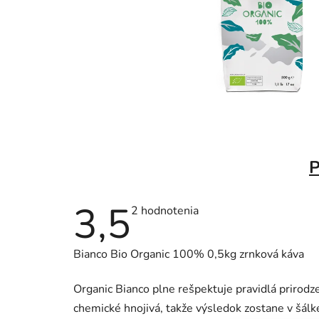
P
3,5
Priemerné
2 hodnotenia
hodnotenie
produktu
je
Bianco Bio Organic 100% 0,5kg zrnková káva
3,5
z
5
Organic Bianco plne rešpektuje pravidlá prirodz
hviezdičiek.
chemické hnojivá, takže výsledok zostane v šál