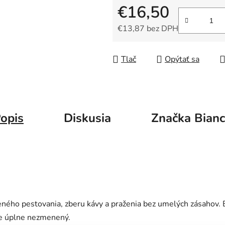
5
€16,50
hviezdičiek.
€13,87 bez DPH
Jednotková cena:
Tlač
Opýtať sa
opis
Diskusia
Značka
Bian
eného pestovania, zberu kávy a praženia bez umelých zásahov. 
ke úplne nezmenený.