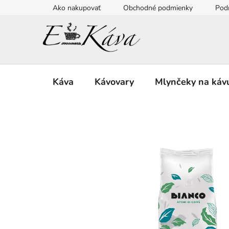
Prejsť
Ako nakupovať
Obchodné podmienky
Pod
na
obsah
Káva
Kávovary
Mlynčeky na káv